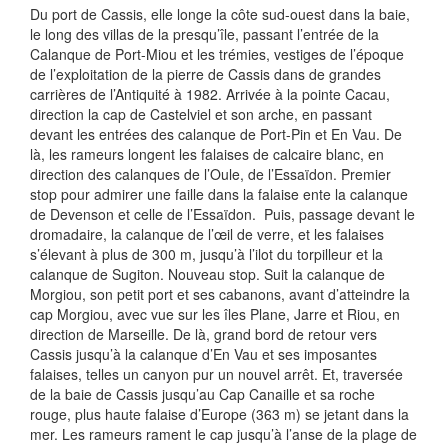
Du port de Cassis, elle longe la côte sud-ouest dans la baie,
le long des villas de la presqu’île, passant l’entrée de la
Calanque de Port-Miou et les trémies, vestiges de l’époque
de l’exploitation de la pierre de Cassis dans de grandes
carrières de l’Antiquité à 1982. Arrivée à la pointe Cacau,
direction la cap de Castelviel et son arche, en passant
devant les entrées des calanque de Port-Pin et En Vau. De
là, les rameurs longent les falaises de calcaire blanc, en
direction des calanques de l’Oule, de l’Essaïdon. Premier
stop pour admirer une faille dans la falaise ente la calanque
de Devenson et celle de l’Essaïdon. Puis, passage devant le
dromadaire, la calanque de l’œil de verre, et les falaises
s’élevant à plus de 300 m, jusqu’à l’ilot du torpilleur et la
calanque de Sugiton. Nouveau stop. Suit la calanque de
Morgiou, son petit port et ses cabanons, avant d’atteindre la
cap Morgiou, avec vue sur les îles Plane, Jarre et Riou, en
direction de Marseille. De là, grand bord de retour vers
Cassis jusqu’à la calanque d’En Vau et ses imposantes
falaises, telles un canyon pur un nouvel arrêt. Et, traversée
de la baie de Cassis jusqu’au Cap Canaille et sa roche
rouge, plus haute falaise d’Europe (363 m) se jetant dans la
mer. Les rameurs rament le cap jusqu’à l’anse de la plage de